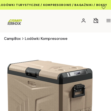
LODÓWKI TURYSTYCZNE / KOMPRESOROWE / BAGAŻNIKI / BOKSY
Koszyk wy
Zaloguj się
Koszyk
M
CampBox
Lodówki Kompresorowe