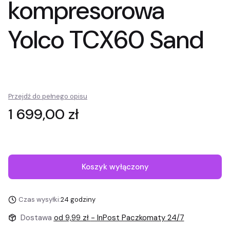
kompresorowa
Yolco TCX60 Sand
Przejdź do pełnego opisu
Cena
1 699,00 zł
Koszyk wyłączony
Czas wysyłki:
24 godziny
Dostawa
od 9,99 zł
- InPost Paczkomaty 24/7