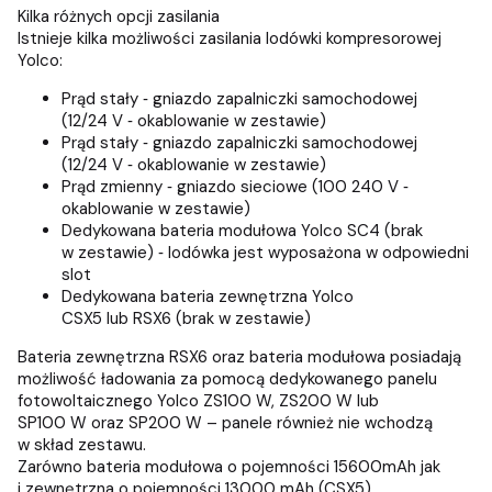
Kilka różnych opcji zasilania
Istnieje kilka możliwości zasilania lodówki kompresorowej
Yolco:
Prąd stały ‑ gniazdo zapalniczki samochodowej
(12/24 V ‑ okablowanie w zestawie)
Prąd stały ‑ gniazdo zapalniczki samochodowej
(12/24 V ‑ okablowanie w zestawie)
Prąd zmienny ‑ gniazdo sieciowe (100 240 V ‑
okablowanie w zestawie)
Dedykowana bateria modułowa Yolco SC4 (brak
w zestawie) ‑ lodówka jest wyposażona w odpowiedni
slot
Dedykowana bateria zewnętrzna Yolco
CSX5 lub RSX6 (brak w zestawie)
Bateria zewnętrzna RSX6 oraz bateria modułowa posiadają
możliwość ładowania za pomocą dedykowanego panelu
fotowoltaicznego Yolco ZS100 W, ZS200 W lub
SP100 W oraz SP200 W – panele również nie wchodzą
w skład zestawu.
Zarówno bateria modułowa o pojemności 15600mAh jak
i zewnętrzna o pojemności 13000 mAh (CSX5)