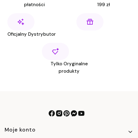
płatności
199 zł
Oficjalny Dystrybutor
Tylko Oryginalne
produkty
Linki w stopce
Moje konto