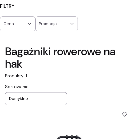
FILTRY
Cena
Promocja
Koniec filtrów
Bagażniki rowerowe na
hak
Produkty:
1
Lista produktów
Sortowanie:
Domyślne